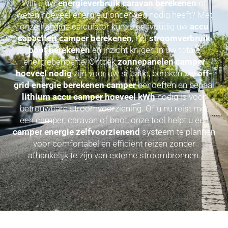
Wilt u uw
energieverbruik caravan berekenen
of
weten hoeveel energie u onderweg nodig heeft? Met
onze handige calculator kunt u eenvoudig uw
accu
capaciteit camper berekenen
, het
stroomverbruik
boot berekenen
en inzicht krijgen in uw totale
energiebehoefte. Ontdek
zonnepanelen camper
hoeveel nodig
zijn voor uw situatie, bereken uw
off-
grid energie berekenen camper
behoeften en bepaal
lithium accu camper hoeveel kWh
nodig is voor
betrouwbare stroomvoorziening. Of u nu reist met
een camper, caravan of boot, onze tool helpt u een
camper energie zelfvoorzienend
systeem te plannen
voor comfortabel en efficiënt reizen zonder
afhankelijk te zijn van externe stroombronnen.