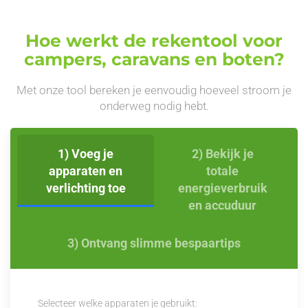
Hoe werkt de rekentool voor
campers, caravans en boten?
Met onze tool bereken je eenvoudig hoeveel stroom je
onderweg nodig hebt.
1) Voeg je
2) Bekijk je
apparaten en
totale
verlichting toe
energieverbruik
en accuduur
3) Ontvang slimme bespaartips
Selecteer welke apparaten je gebruikt: