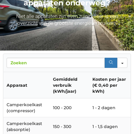
apparaten onderweg?
Niet alle apparaten zijn even zuinig. Hier is een
overzicht van de grootste energieverbruikers:
Se
Gemiddeld
Kosten per jaar
Apparaat
verbruik
(€ 0,40 per
(kWh/jaar)
kWh)
Camperkoelkast
100 - 200
1 - 2 dagen
(compressor)
Camperkoelkast
150 - 300
1 - 1,5 dagen
(absorptie)