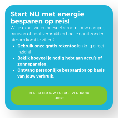
Start NU met energie
besparen op reis!
Wil je exact weten hoeveel stroom jouw camper,
caravan of boot verbruikt en hoe je nooit zonder
stroom komt te zitten?
Gebruik onze gratis rekentool
en krijg direct
inzicht!
Bekijk hoeveel je nodig hebt aan accu’s of
zonnepanelen.
Ontvang persoonlijke bespaartips op basis
van jouw verbruik.
BEREKEN JOUW ENERGIEVERBRUIK
HIER!