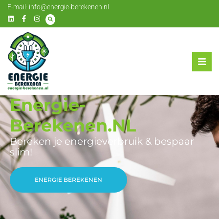
E-mail:
info@energie-berekenen.nl
Energie-
Berekenen.NL
Bereken je energieverbruik & bespaar
slim!
ENERGIE BEREKENEN