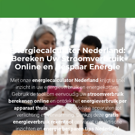
Energiecalculator Nederland:
Bereken Uw Stroomverbruik
Online en Bespaar Energie
Met onze
energiecalculator Nederland
krijgt u snel
inzicht in uw energieverbruik en energiekosten.
Gebruik de tool om eenvoudig uw
stroomverbruik
berekenen online
en ontdek het
energieverbruik per
apparaat thuis
, van huishoudelijke apparaten tot
verlichting en verwarming. Dankzij deze
gratis
energieverbruik rekentool
ontvangt u praktische
inzichten en
energie besparen tips Nederland