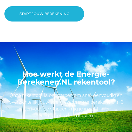
START JOUW BEREKENING
Hoe werkt de Energie-
Berekenen.NL rekentool?
Onze rekentool is ontworpen om snel, eenvoudig en
overzichtelijk jouw energieverbruik te berekenen. In 3
eenvoudige stappen krijg je inzicht in je
energiegebruik en kosten.