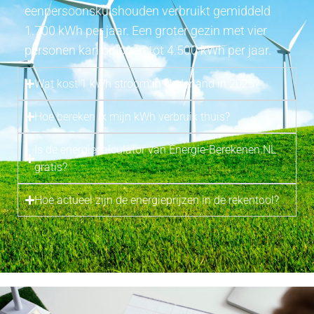
eenpersoonskuishouden verbruikt gemiddeld
1.700 kWh per jaar. Een groter gezin met vier
personen kan oplopen tot 4.500 kWh per jaar.
Wat kost 1 kWh stroom in Nederland in 2025?
Hoe bereken ik mijn kWh verbruik thuis?
Is de energiecalculator van Energie-Berekenen.NL
gratis?
Hoe actueel zijn de energieprijzen in de rekentool?