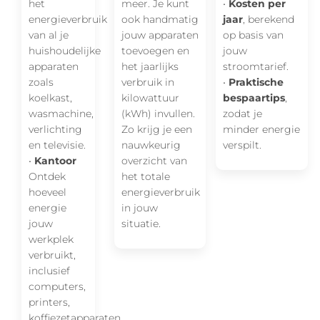
het
meer. Je kunt
•
Kosten per
energieverbruik
ook handmatig
jaar
, berekend
van al je
jouw apparaten
op basis van
huishoudelijke
toevoegen en
jouw
apparaten
het jaarlijks
stroomtarief.
zoals
verbruik in
•
Praktische
koelkast,
kilowattuur
bespaartips
,
wasmachine,
(kWh) invullen.
zodat je
verlichting
Zo krijg je een
minder energie
en televisie.
nauwkeurig
verspilt.
•
Kantoor
overzicht van
Ontdek
het totale
hoeveel
energieverbruik
energie
in jouw
jouw
situatie.
werkplek
verbruikt,
inclusief
computers,
printers,
koffiezetapparaten