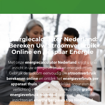
Energiecalculator Nederland:
Bereken Uw Stroomverbruik
Online en Bespaar Energie
Met onze
energiecalculator Nederland
krijgt u snel
inzicht in uw energieverbruik en energiekosten.
Gebruik de tool om eenvoudig uw
stroomverbruik
berekenen online
en ontdek het
energieverbruik per
apparaat thuis
, van huishoudelijke apparaten tot
verlichting en verwarming. Dankzij deze
gratis
energieverbruik rekentool
ontvangt u praktische
inzichten en
energie besparen tips Nederland