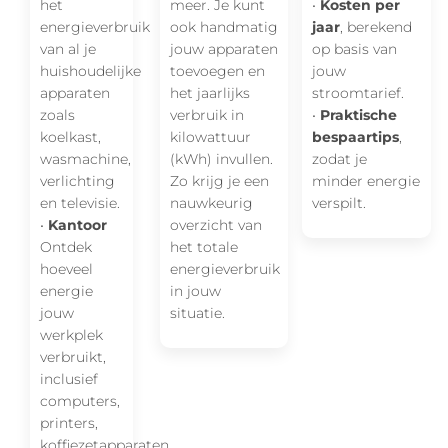
het
meer. Je kunt
•
Kosten per
energieverbruik
ook handmatig
jaar
, berekend
van al je
jouw apparaten
op basis van
huishoudelijke
toevoegen en
jouw
apparaten
het jaarlijks
stroomtarief.
zoals
verbruik in
•
Praktische
koelkast,
kilowattuur
bespaartips
,
wasmachine,
(kWh) invullen.
zodat je
verlichting
Zo krijg je een
minder energie
en televisie.
nauwkeurig
verspilt.
•
Kantoor
overzicht van
Ontdek
het totale
hoeveel
energieverbruik
energie
in jouw
jouw
situatie.
werkplek
verbruikt,
inclusief
computers,
printers,
koffiezetapparaten