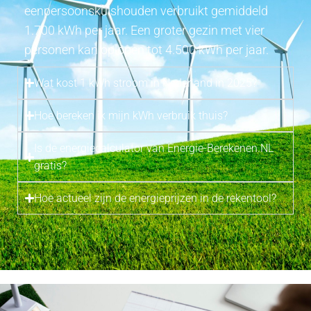
eenpersoonskuishouden verbruikt gemiddeld
1.700 kWh per jaar. Een groter gezin met vier
personen kan oplopen tot 4.500 kWh per jaar.
Wat kost 1 kWh stroom in Nederland in 2025?
Hoe bereken ik mijn kWh verbruik thuis?
Is de energiecalculator van Energie-Berekenen.NL
gratis?
Hoe actueel zijn de energieprijzen in de rekentool?