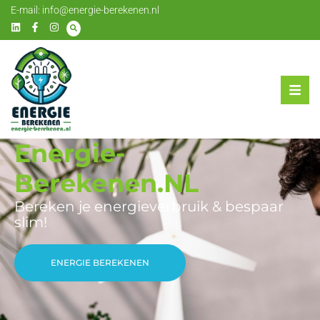
E-mail:
info@energie-berekenen.nl
Energie-
Berekenen.NL
Bereken je energieverbruik & bespaar
slim!
ENERGIE BEREKENEN