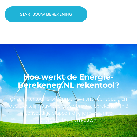
START JOUW BEREKENING
Hoe werkt de Energie-
Berekenen.NL rekentool?
Onze rekentool is ontworpen om snel, eenvoudig en
overzichtelijk jouw energieverbruik te berekenen. In 3
eenvoudige stappen krijg je inzicht in je
energiegebruik en kosten.