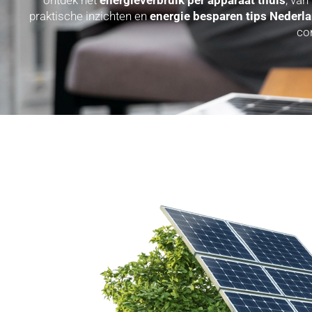
praktische inzichten en
energie besparen tips Nederl
co