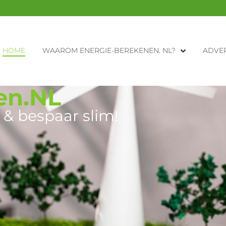
HOME
WAAROM ENERGIE-BEREKENEN. NL?
ADVER
en.NL
 & bespaar slim!