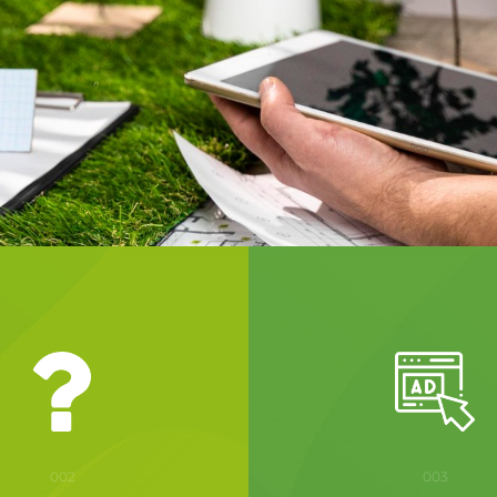
002
003