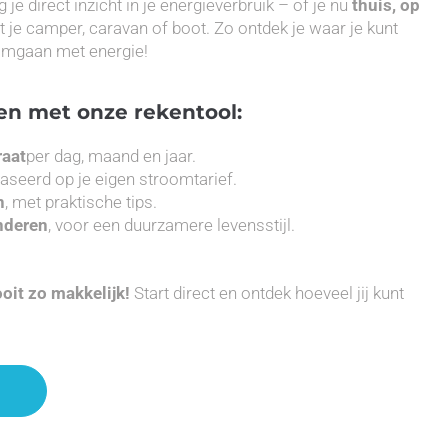
g je direct inzicht in je energieverbruik – of je nu
thuis, op
 je camper, caravan of boot. Zo ontdek je waar je kunt
 omgaan met energie!
en met onze rekentool:
raat
per dag, maand en jaar.
baseerd op je eigen stroomtarief.
n
, met praktische tips.
nderen
, voor een duurzamere levensstijl.
oit zo makkelijk!
Start direct en ontdek hoeveel jij kunt