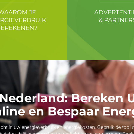
WAAROM JE
ADVERTENTI
RGIEVERBRUIK
& PARTNER
BEREKENEN?
 Nederland: Bereken
line en Bespaar Ener
nzicht in uw energieverbruik en energiekosten. Gebruik de to
 huishoudelijke apparaten tot verlichting en verwarming. Dank