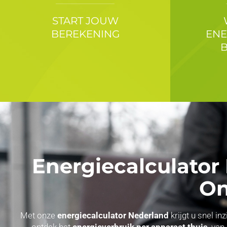
START JOUW
BEREKENING
ENE
Energiecalculator
On
Met onze
energiecalculator Nederland
krijgt u snel i
ontdek het
energieverbruik per apparaat thuis
, van