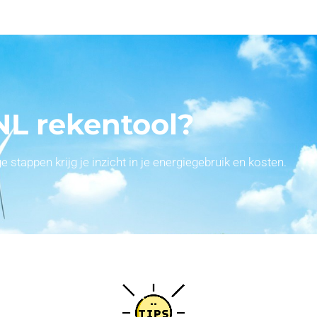
NL rekentool?
stappen krijg je inzicht in je energiegebruik en kosten.