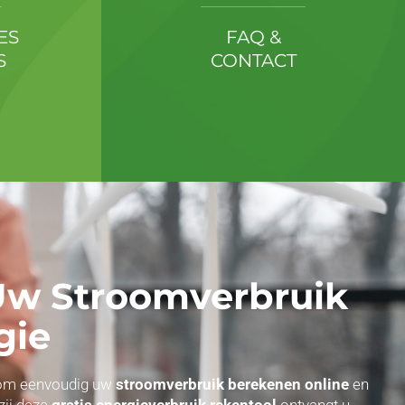
ES
FAQ &
S
CONTACT
 Uw Stroomverbruik
gie
ol om eenvoudig uw
stroomverbruik berekenen online
en
zij deze
gratis energieverbruik rekentool
ontvangt u