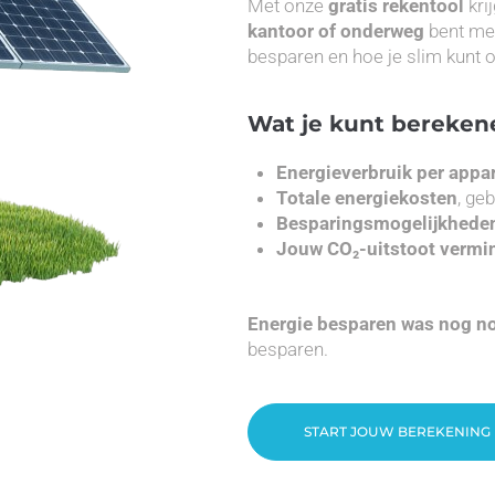
Met onze
gratis rekentool
krij
kantoor of onderweg
bent met
besparen en hoe je slim kunt
Wat je kunt bereken
Energieverbruik per appa
Totale energiekosten
, ge
Besparingsmogelijkhede
Jouw CO₂-uitstoot vermi
Energie besparen was nog no
besparen.
START JOUW BEREKENING