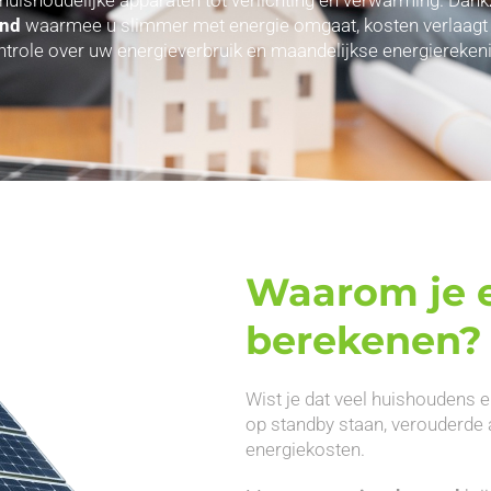
and
waarmee u slimmer met energie omgaat, kosten verlaagt en 
ntrole over uw energieverbruik en maandelijkse energierekeni
Waarom je e
berekenen?
Wist je dat veel huishoudens e
op standby staan, verouderde 
energiekosten.