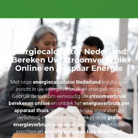
Energiecalculator Nederland:
Bereken Uw Stroomverbruik
Online en Bespaar Energie
Met onze
energiecalculator Nederland
krijgt u snel
inzicht in uw energieverbruik en energiekosten.
Gebruik de tool om eenvoudig uw
stroomverbruik
berekenen online
en ontdek het
energieverbruik per
apparaat thuis
, van huishoudelijke apparaten tot
verlichting en verwarming. Dankzij deze
gratis
energieverbruik rekentool
ontvangt u praktische
inzichten en
energie besparen tips Nederland