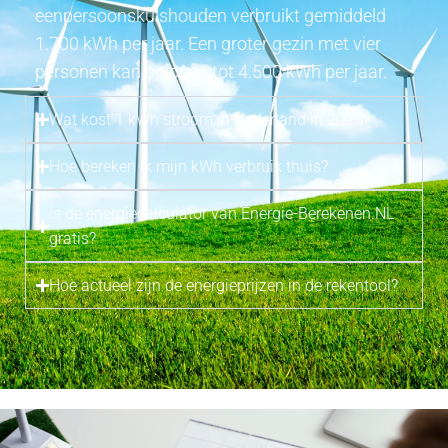
eenpersoonskuishouden verbruikt gemiddeld
1.700 kWh per jaar. Een groter gezin met vier
personen kan oplopen tot 4.500 kWh per jaar.
Wat kost 1 kWh stroom in Nederland in 2025?
Hoe bereken ik mijn kWh verbruik thuis?
Is de energiecalculator van Energie-Berekenen.NL
gratis?
Hoe actueel zijn de energieprijzen in de rekentool?