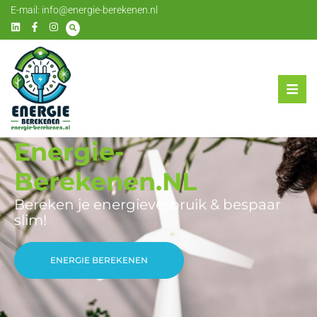
E-mail:
info@energie-berekenen.nl
Energie-
Berekenen.NL
Bereken je energieverbruik & bespaar
slim!
ENERGIE BEREKENEN