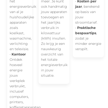
het
meer. Je kunt
•
Kosten per
energieverbruik
ook handmatig
jaar
, berekend
van al je
jouw apparaten
op basis van
huishoudelijke
toevoegen en
jouw
apparaten
het jaarlijks
stroomtarief.
zoals
verbruik in
•
Praktische
koelkast,
kilowattuur
bespaartips
,
wasmachine,
(kWh) invullen.
zodat je
verlichting
Zo krijg je een
minder energie
en televisie.
nauwkeurig
verspilt.
•
Kantoor
overzicht van
Ontdek
het totale
hoeveel
energieverbruik
energie
in jouw
jouw
situatie.
werkplek
verbruikt,
inclusief
computers,
printers,
koffiezetapparaten