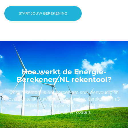
START JOUW BEREKENING
Hoe werkt de Energie-
Berekenen.NL rekentool?
Onze rekentool is ontworpen om snel, eenvoudig en
overzichtelijk jouw energieverbruik te berekenen. In 3
eenvoudige stappen krijg je inzicht in je
energiegebruik en kosten.