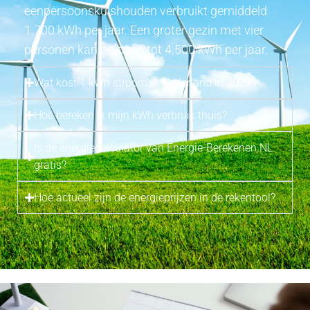
eenpersoonskuishouden verbruikt gemiddeld
1.700 kWh per jaar. Een groter gezin met vier
personen kan oplopen tot 4.500 kWh per jaar.
Wat kost 1 kWh stroom in Nederland in 2025?
Hoe bereken ik mijn kWh verbruik thuis?
Is de energiecalculator van Energie-Berekenen.NL
gratis?
Hoe actueel zijn de energieprijzen in de rekentool?