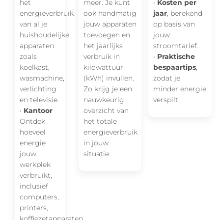
het
meer. Je kunt
•
Kosten per
energieverbruik
ook handmatig
jaar
, berekend
van al je
jouw apparaten
op basis van
huishoudelijke
toevoegen en
jouw
apparaten
het jaarlijks
stroomtarief.
zoals
verbruik in
•
Praktische
koelkast,
kilowattuur
bespaartips
,
wasmachine,
(kWh) invullen.
zodat je
verlichting
Zo krijg je een
minder energie
en televisie.
nauwkeurig
verspilt.
•
Kantoor
overzicht van
Ontdek
het totale
hoeveel
energieverbruik
energie
in jouw
jouw
situatie.
werkplek
verbruikt,
inclusief
computers,
printers,
koffiezetapparaten