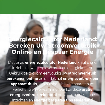
Energiecalculator Nederland:
Bereken Uw Stroomverbruik
Online en Bespaar Energie
Met onze
energiecalculator Nederland
krijgt u snel
inzicht in uw energieverbruik en energiekosten.
Gebruik de tool om eenvoudig uw
stroomverbruik
berekenen online
en ontdek het
energieverbruik per
apparaat thuis
, van huishoudelijke apparaten tot
verlichting en verwarming. Dankzij deze
gratis
energieverbruik rekentool
ontvangt u praktische
inzichten en
energie besparen tips Nederland