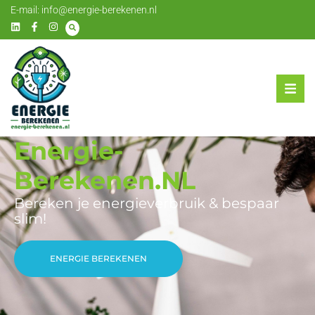
E-mail:
info@energie-berekenen.nl
Energie-
Berekenen.NL
Bereken je energieverbruik & bespaar
slim!
ENERGIE BEREKENEN