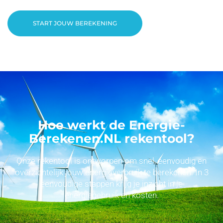
START JOUW BEREKENING
Hoe werkt de Energie-
Berekenen.NL rekentool?
Onze rekentool is ontworpen om snel, eenvoudig en
overzichtelijk jouw energieverbruik te berekenen. In 3
eenvoudige stappen krijg je inzicht in je
energiegebruik en kosten.