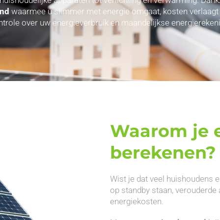
and
waarmee u slimmer met energie omgaat, kosten verlaagt en 
ntrole over uw energieverbruik en maandelijkse energierekeni
Waarom je e
berekenen?
Wist je dat veel huishoudens e
op standby staan, verouderde 
energiekosten.