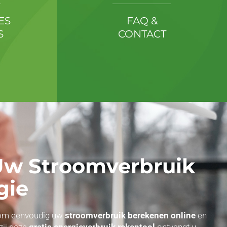
ES
FAQ &
S
CONTACT
 Uw Stroomverbruik
gie
ol om eenvoudig uw
stroomverbruik berekenen online
en
zij deze
gratis energieverbruik rekentool
ontvangt u