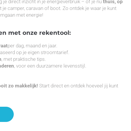
g je direct inzicht in je energieverbruik – of je nu
thuis, op
 je camper, caravan of boot. Zo ontdek je waar je kunt
 omgaan met energie!
en met onze rekentool:
raat
per dag, maand en jaar.
baseerd op je eigen stroomtarief.
n
, met praktische tips.
nderen
, voor een duurzamere levensstijl.
oit zo makkelijk!
Start direct en ontdek hoeveel jij kunt