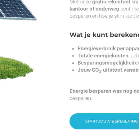
Met onze
gratis rekentool
krij
kantoor of onderweg
bent met
besparen en hoe je slim kunt
Wat je kunt bereken
Energieverbruik per appa
Totale energiekosten
, ge
Besparingsmogelijkhede
Jouw CO₂-uitstoot vermi
Energie besparen was nog no
besparen.
START JOUW BEREKENING