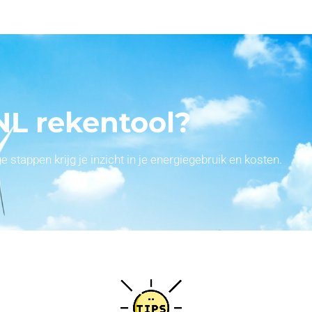
NL rekentool?
stappen krijg je inzicht in je energiegebruik en kosten.