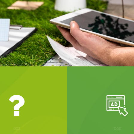
002
003