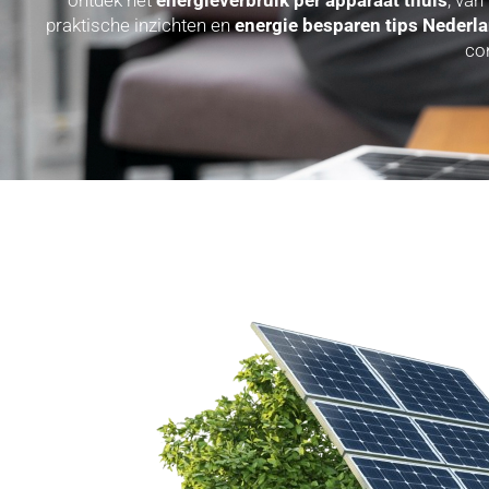
praktische inzichten en
energie besparen tips Nederl
co