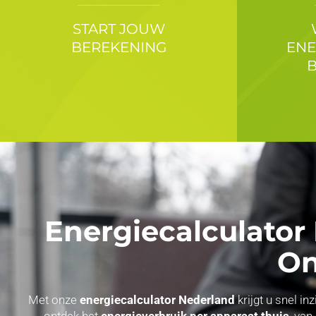
START JOUW
BEREKENING
ENE
Energiecalculator
On
Met onze
energiecalculator Nederland
krijgt u snel i
ontdek het
energieverbruik per apparaat thuis
, van