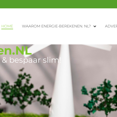
HOME
WAAROM ENERGIE-BEREKENEN. NL?
ADVER
en.NL
 & bespaar slim!