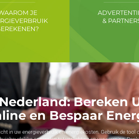
WAAROM JE
ADVERTENTI
RGIEVERBRUIK
& PARTNER
BEREKENEN?
 Nederland: Bereken
line en Bespaar Ener
nzicht in uw energieverbruik en energiekosten. Gebruik de to
 huishoudelijke apparaten tot verlichting en verwarming. Dank