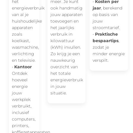
het
meer. Je kunt
•
Kosten per
energieverbruik
ook handmatig
jaar
, berekend
van al je
jouw apparaten
op basis van
huishoudelijke
toevoegen en
jouw
apparaten
het jaarlijks
stroomtarief.
zoals
verbruik in
•
Praktische
koelkast,
kilowattuur
bespaartips
,
wasmachine,
(kWh) invullen.
zodat je
verlichting
Zo krijg je een
minder energie
en televisie.
nauwkeurig
verspilt.
•
Kantoor
overzicht van
Ontdek
het totale
hoeveel
energieverbruik
energie
in jouw
jouw
situatie.
werkplek
verbruikt,
inclusief
computers,
printers,
koffiezetapparaten