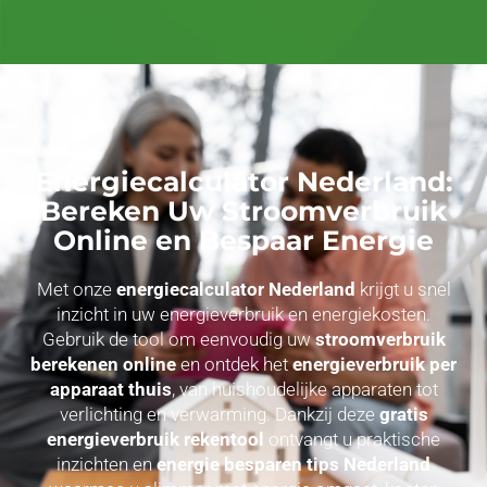
Energiecalculator Nederland:
Bereken Uw Stroomverbruik
Online en Bespaar Energie
Met onze
energiecalculator Nederland
krijgt u snel
inzicht in uw energieverbruik en energiekosten.
Gebruik de tool om eenvoudig uw
stroomverbruik
berekenen online
en ontdek het
energieverbruik per
apparaat thuis
, van huishoudelijke apparaten tot
verlichting en verwarming. Dankzij deze
gratis
energieverbruik rekentool
ontvangt u praktische
inzichten en
energie besparen tips Nederland