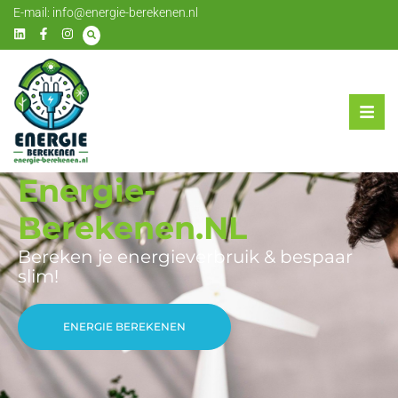
E-mail:
info@energie-berekenen.nl
Energie-
Berekenen.NL
Bereken je energieverbruik & bespaar
slim!
ENERGIE BEREKENEN