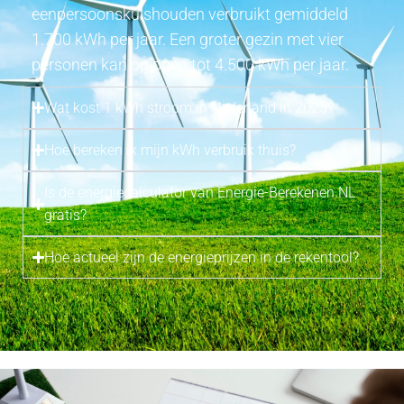
eenpersoonskuishouden verbruikt gemiddeld
1.700 kWh per jaar. Een groter gezin met vier
personen kan oplopen tot 4.500 kWh per jaar.
Wat kost 1 kWh stroom in Nederland in 2025?
Hoe bereken ik mijn kWh verbruik thuis?
Is de energiecalculator van Energie-Berekenen.NL
gratis?
Hoe actueel zijn de energieprijzen in de rekentool?