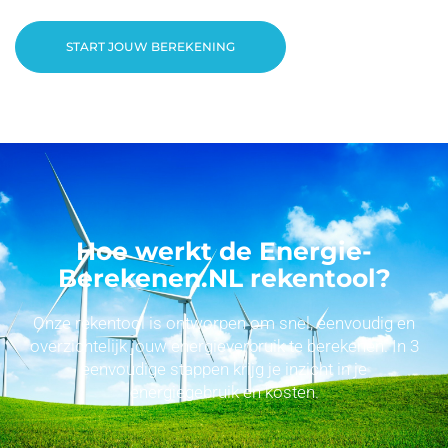
START JOUW BEREKENING
Hoe werkt de Energie-
Berekenen.NL rekentool?
Onze rekentool is ontworpen om snel, eenvoudig en
overzichtelijk jouw energieverbruik te berekenen. In 3
eenvoudige stappen krijg je inzicht in je
energiegebruik en kosten.