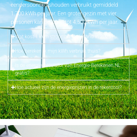
eenpersoonskuishouden verbruikt gemiddeld
1.700 kWh per jaar. Een groter gezin met vier
personen kan oplopen tot 4.500 kWh per jaar.
Wat kost 1 kWh stroom in Nederland in 2025?
Hoe bereken ik mijn kWh verbruik thuis?
Is de energiecalculator van Energie-Berekenen.NL
gratis?
Hoe actueel zijn de energieprijzen in de rekentool?