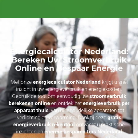
Energiecalculator Nederland:
Bereken Uw Stroomverbruik
Online en Bespaar Energie
Met onze
energiecalculator Nederland
krijgt u snel
inzicht in uw energieverbruik en energiekosten.
Gebruik de tool om eenvoudig uw
stroomverbruik
berekenen online
en ontdek het
energieverbruik per
apparaat thuis
, van huishoudelijke apparaten tot
verlichting en verwarming. Dankzij deze
gratis
energieverbruik rekentool
ontvangt u praktische
inzichten en
energie besparen tips Nederland