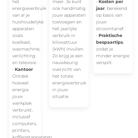
het
meer. Je kunt
•
Kosten per
energieverbruik
ook handmatig
jaar
, berekend
van al je
jouw apparaten
op basis van
huishoudelijke
toevoegen en
jouw
apparaten
het jaarlijks
stroomtarief.
zoals
verbruik in
•
Praktische
koelkast,
kilowattuur
bespaartips
,
wasmachine,
(kWh) invullen.
zodat je
verlichting
Zo krijg je een
minder energie
en televisie.
nauwkeurig
verspilt.
•
Kantoor
overzicht van
Ontdek
het totale
hoeveel
energieverbruik
energie
in jouw
jouw
situatie.
werkplek
verbruikt,
inclusief
computers,
printers,
koffiezetapparaten