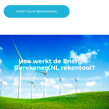
START JOUW BEREKENING
Hoe werkt de Energie-
Berekenen.NL rekentool?
Onze rekentool is ontworpen om snel, eenvoudig en
overzichtelijk jouw energieverbruik te berekenen. In 3
eenvoudige stappen krijg je inzicht in je
energiegebruik en kosten.