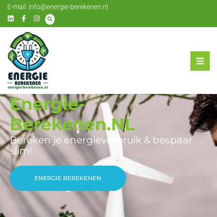
E-mail:
info@energie-berekenen.nl
Energie-
Berekenen.NL
Bereken je energieverbruik & bespaar
slim!
ENERGIE BEREKENEN