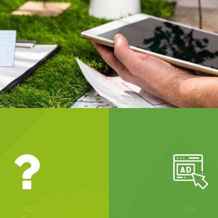
002
003