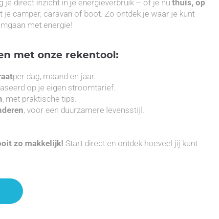
g je direct inzicht in je energieverbruik – of je nu
thuis, op
 je camper, caravan of boot. Zo ontdek je waar je kunt
 omgaan met energie!
en met onze rekentool:
raat
per dag, maand en jaar.
baseerd op je eigen stroomtarief.
n
, met praktische tips.
nderen
, voor een duurzamere levensstijl.
oit zo makkelijk!
Start direct en ontdek hoeveel jij kunt