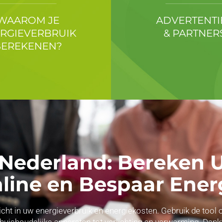
WAAROM JE
ADVERTENTI
RGIEVERBRUIK
& PARTNER
BEREKENEN?
 Nederland: Bereken
line en Bespaar Ener
nzicht in uw energieverbruik en energiekosten. Gebruik de to
 huishoudelijke apparaten tot verlichting en verwarming. Dank