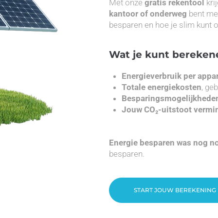
Met onze
gratis rekentool
krij
kantoor of onderweg
bent met
besparen en hoe je slim kunt
Wat je kunt bereken
Energieverbruik per appa
Totale energiekosten
, ge
Besparingsmogelijkhede
Jouw CO₂-uitstoot vermi
Energie besparen was nog no
besparen.
START JOUW BEREKENING