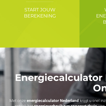
START JOUW
BEREKENING
ENE
Energiecalculator
On
Met onze
energiecalculator Nederland
krijgt u snel i
ontdek het
energieverbruik per apparaat thuis
, van