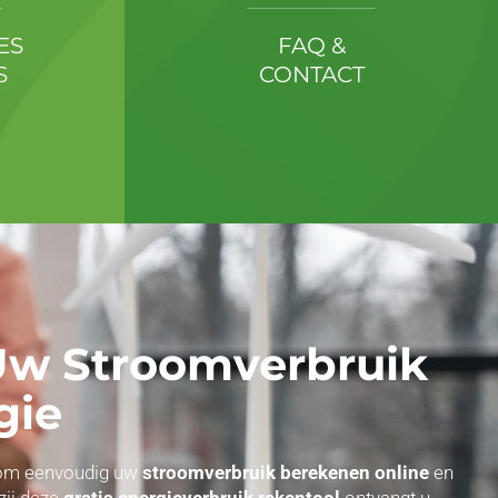
ES
FAQ &
S
CONTACT
 Uw Stroomverbruik
gie
ol om eenvoudig uw
stroomverbruik berekenen online
en
zij deze
gratis energieverbruik rekentool
ontvangt u