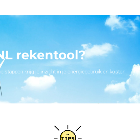
NL rekentool?
stappen krijg je inzicht in je energiegebruik en kosten.