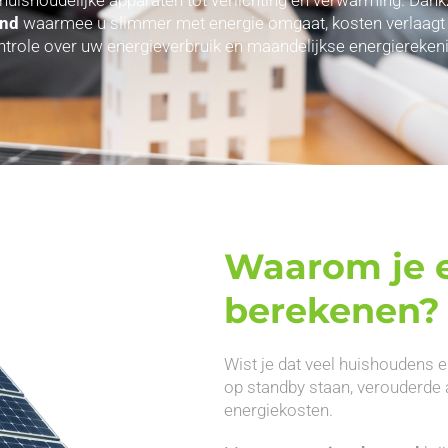
and
waarmee u slimmer met energie omgaat, kosten verlaagt en 
ntrole over uw energieverbruik en maandelijkse energierekeni
Waarom je e
berekenen?
Wist je dat veel huishoudens e
op standby staan, verouderde 
energiekosten.