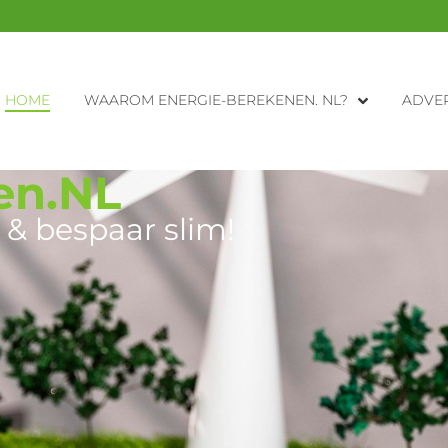
HOME
WAAROM ENERGIE-BEREKENEN. NL?
ADVER
en.NL
 & bespaar slim!