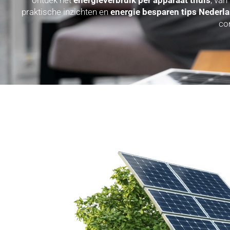
praktische inzichten en
energie besparen tips Nederl
co