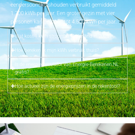
eenpersoonskuishouden verbruikt gemiddeld
1.700 kWh per jaar. Een groter gezin met vier
personen kan oplopen tot 4.500 kWh per jaar.
Wat kost 1 kWh stroom in Nederland in 2025?
Hoe bereken ik mijn kWh verbruik thuis?
Is de energiecalculator van Energie-Berekenen.NL
gratis?
Hoe actueel zijn de energieprijzen in de rekentool?