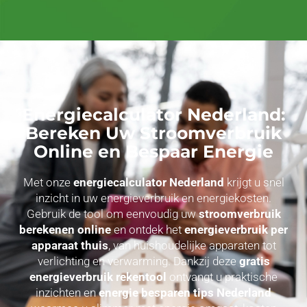
Energiecalculator Nederland:
Bereken Uw Stroomverbruik
Online en Bespaar Energie
Met onze
energiecalculator Nederland
krijgt u snel
inzicht in uw energieverbruik en energiekosten.
Gebruik de tool om eenvoudig uw
stroomverbruik
berekenen online
en ontdek het
energieverbruik per
apparaat thuis
, van huishoudelijke apparaten tot
verlichting en verwarming. Dankzij deze
gratis
energieverbruik rekentool
ontvangt u praktische
inzichten en
energie besparen tips Nederland