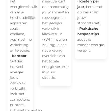
het
meer. Je kunt
•
Kosten per
energieverbruik
ook handmatig
jaar
, berekend
van al je
jouw apparaten
op basis van
huishoudelijke
toevoegen en
jouw
apparaten
het jaarlijks
stroomtarief.
zoals
verbruik in
•
Praktische
koelkast,
kilowattuur
bespaartips
,
wasmachine,
(kWh) invullen.
zodat je
verlichting
Zo krijg je een
minder energie
en televisie.
nauwkeurig
verspilt.
•
Kantoor
overzicht van
Ontdek
het totale
hoeveel
energieverbruik
energie
in jouw
jouw
situatie.
werkplek
verbruikt,
inclusief
computers,
printers,
koffiezetapparaten