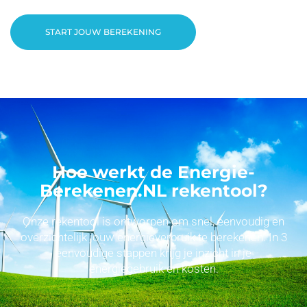
START JOUW BEREKENING
Hoe werkt de Energie-
Berekenen.NL rekentool?
Onze rekentool is ontworpen om snel, eenvoudig en
overzichtelijk jouw energieverbruik te berekenen. In 3
eenvoudige stappen krijg je inzicht in je
energiegebruik en kosten.