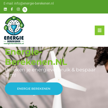
E-mail:
info@energie-berekenen.nl
Energie-
Berekenen.NL
Bereken je energieverbruik & bespaar
slim!
ENERGIE BEREKENEN