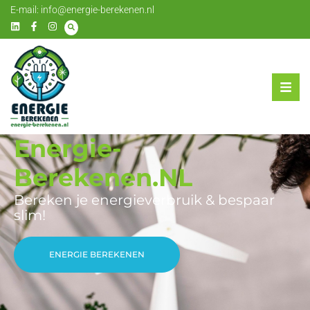
E-mail:
info@energie-berekenen.nl
Energie-
Berekenen.NL
Bereken je energieverbruik & bespaar
slim!
ENERGIE BEREKENEN