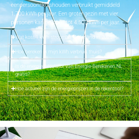
eenpersoonskuishouden verbruikt gemiddeld
1.700 kWh per jaar. Een groter gezin met vier
personen kan oplopen tot 4.500 kWh per jaar.
Wat kost 1 kWh stroom in Nederland in 2025?
Hoe bereken ik mijn kWh verbruik thuis?
Is de energiecalculator van Energie-Berekenen.NL
gratis?
Hoe actueel zijn de energieprijzen in de rekentool?