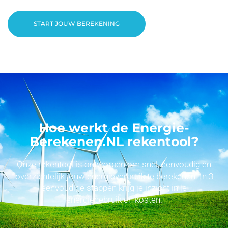
START JOUW BEREKENING
Hoe werkt de Energie-
Berekenen.NL rekentool?
Onze rekentool is ontworpen om snel, eenvoudig en
overzichtelijk jouw energieverbruik te berekenen. In 3
eenvoudige stappen krijg je inzicht in je
energiegebruik en kosten.