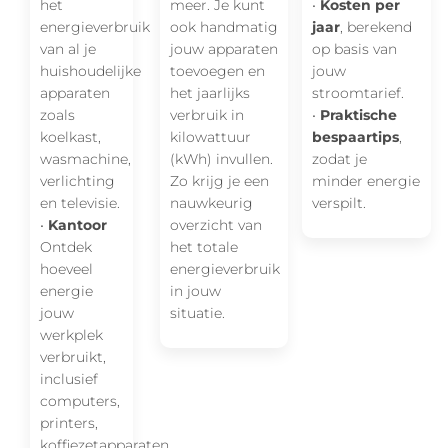
het
meer. Je kunt
•
Kosten per
energieverbruik
ook handmatig
jaar
, berekend
van al je
jouw apparaten
op basis van
huishoudelijke
toevoegen en
jouw
apparaten
het jaarlijks
stroomtarief.
zoals
verbruik in
•
Praktische
koelkast,
kilowattuur
bespaartips
,
wasmachine,
(kWh) invullen.
zodat je
verlichting
Zo krijg je een
minder energie
en televisie.
nauwkeurig
verspilt.
•
Kantoor
overzicht van
Ontdek
het totale
hoeveel
energieverbruik
energie
in jouw
jouw
situatie.
werkplek
verbruikt,
inclusief
computers,
printers,
koffiezetapparaten