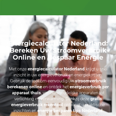
Energiecalculator Nederland:
Bereken Uw Stroomverbruik
Online en Bespaar Energie
Met onze
energiecalculator Nederland
krijgt u snel
inzicht in uw energieverbruik en energiekosten.
Gebruik de tool om eenvoudig uw
stroomverbruik
berekenen online
en ontdek het
energieverbruik per
apparaat thuis
, van huishoudelijke apparaten tot
verlichting en verwarming. Dankzij deze
gratis
energieverbruik rekentool
ontvangt u praktische
inzichten en
energie besparen tips Nederland